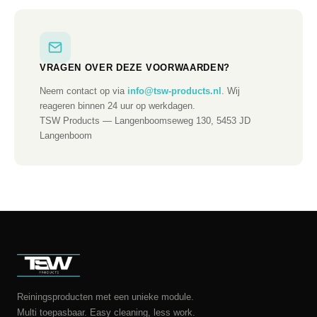
VRAGEN OVER DEZE VOORWAARDEN?
Neem contact op via
info@tsw-products.nl
. Wij
reageren binnen 24 uur op werkdagen.
TSW Products — Langenboomseweg 130, 5453 JD
Langenboom
Reiningsproducten met een unieke module.
Multi toepasbaar. Easy cleaning, less work.