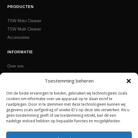
PRODUCTEN
TSW Moto Cleaner
TSW Multi Cleaner
Accessoires
INFORMATIE
Over ons
Ruilen en retourneren
Toestemming beheren
Contact
Om de beste ervaringen te bieden, gebruiken wij technologieën zoals
CONTACT
cookies om informatie over uw apparaat op te slaan en/of te
raadplegen. Door in te stemmen met deze technologieën kunnen wij
gegevens zoals surfgedrag of unieke ID's op deze site verwerken. Als u
info@tsw-products.nl
geen toestemming geeft of uw toestemming intrekt, kan dit een
tsw-products.nl
nadelige invloed hebben op bepaalde functies en mogelijkheden.
Privacy Policy
Algemene voorwaarden