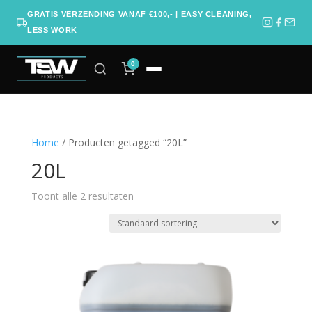
GRATIS VERZENDING VANAF €100,- | EASY CLEANING,
LESS WORK
0
Home
/ Producten getagged “20L”
20L
Toont alle 2 resultaten