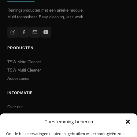
Reiningsproducten met een unieke module.
Multi toepasbaar. Easy cleaning, less work.
PRODUCTEN
TSW Moto Cleaner
TSW Multi Cleaner
Accessoires
INFORMATIE
Over ons
Ruilen en retourneren
Toestemming beheren
Contact
Om de beste ervaringen te bieden, gebruiken wij technologieën zoals