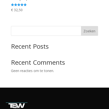
€
32,50
Waardering
5.00
uit 5
Zoeken
Recent Posts
Recent Comments
Geen reacties om te tonen.