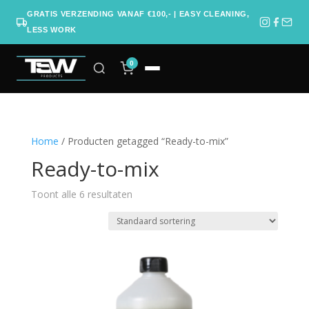
GRATIS VERZENDING VANAF €100,- | EASY CLEANING,
LESS WORK
0
Home
/ Producten getagged “Ready-to-mix”
Ready-to-mix
Toont alle 6 resultaten