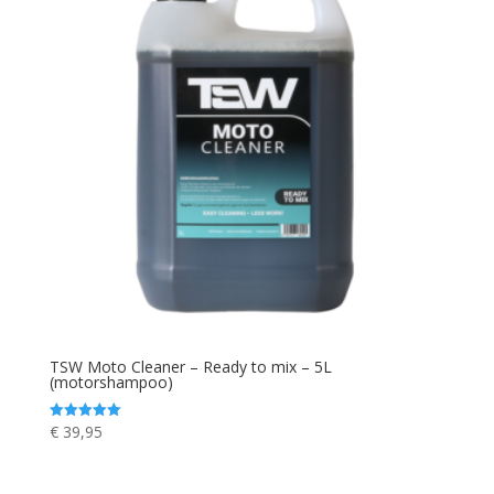
TSW Moto Cleaner – Ready to mix – 5L
(motorshampoo)
€
39,95
Waardering
5.00
uit 5