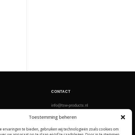
CONTACT
info@tsw-products.nl
rneren
tsw-products.nl
Toestemming beheren
Privacy Policy
 ervaringen te bieden, gebruiken wij technologieën zoals cookies om
Algemene voorwaarden
over uw apparaat op te slaan en/of te raadplegen. Door in te stemmen