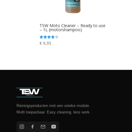
TSW Moto Cleaner – Ready to use
– 1L (motorshampoo)
€
9,95
Waardering
4.00
uit 5
Reiningsproducten met een unieke module.
Multi toepasbaar. Easy cleaning, less work.