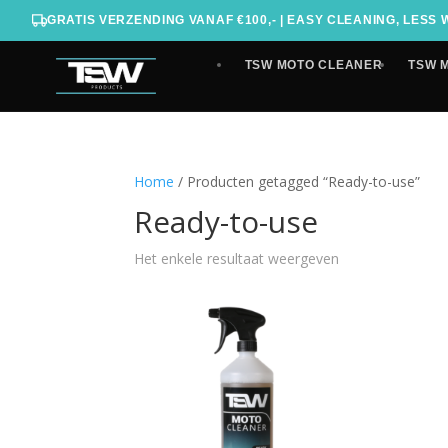
GRATIS VERZENDING VANAF €100,- | EASY CLEANING, LESS
TSW MOTO CLEANER
TSW 
Home
/ Producten getagged “Ready-to-use”
Ready-to-use
Het enkele resultaat weergeven