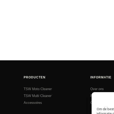
PRODUCTEN
INFORMATIE
TSW Moto Cleaner
Over ons
TSW Multi Cleaner
Ruilen en retou
Accessoires
Contact
Om de beste
informatie 